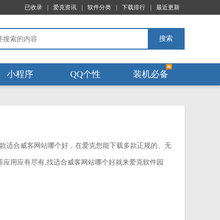
已收录
|
爱克资讯
|
软件分类
|
下载排行
|
最近更新
搜索
小程序
QQ个性
装机必备
款适合威客网站哪个好，在爱克您能下载多款正规的、无
等应用应有尽有,找适合威客网站哪个好就来爱克软件园