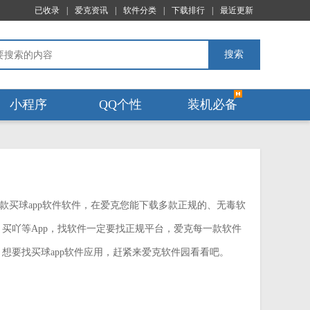
已收录
|
爱克资讯
|
软件分类
|
下载排行
|
最近更新
搜索
小程序
QQ个性
装机必备
款买球app软件软件，在爱克您能下载多款正规的、无毒软
买吖等App，找软件一定要找正规平台，爱克每一款软件
想要找买球app软件应用，赶紧来爱克软件园看看吧。