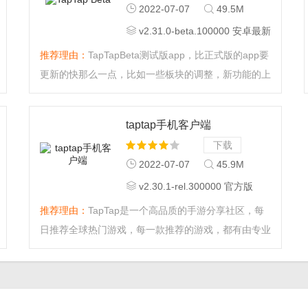
2022-07-07
49.5M
v2.31.0-beta.100000 安卓最新
版
推荐理由：
TapTapBeta测试版app，比正式版的app要
更新的快那么一点，比如一些板块的调整，新功能的上
线都会率先在这个版本中展示，等待稳定后才会在正式
版更新上线哦！...
taptap手机客户端
下载
2022-07-07
45.9M
v2.30.1-rel.300000 官方版
推荐理由：
TapTap是一个高品质的手游分享社区，每
日推荐全球热门游戏，每一款推荐的游戏，都有由专业
的测评团队发布的游戏评测文章，TapTap保证每一个
游戏都来自于官方渠道以确保您的安全，我们只为发现
好游戏，赶紧下载体验吧。...