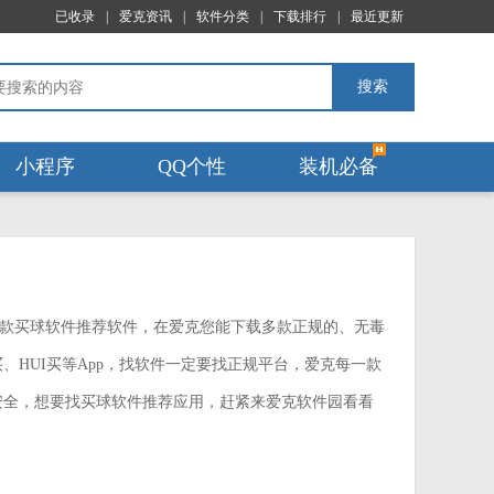
已收录
|
爱克资讯
|
软件分类
|
下载排行
|
最近更新
搜索
小程序
QQ个性
装机必备
款买球软件推荐软件，在爱克您能下载多款正规的、无毒
、HUI买等App，找软件一定要找正规平台，爱克每一款
安全，想要找买球软件推荐应用，赶紧来爱克软件园看看