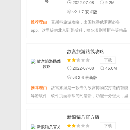
2022-07-08
9.2M
v2.1.7 安卓版
推荐理由：
莫斯科旅游攻略，出国旅游俄罗斯必备
app。这里提供北京到莫斯科，哈尔滨到莫斯科等精品
旅游线路规划，更有各种美食，酒店，购物，让你畅游
莫斯科。...
故宫旅游路线攻略
下载
2022-07-08
45.0M
v3.3.6 最新版
推荐理由：
故宫旅游是一款专为故宫博物院打造的智能
导游软件，软件页面非常简约清新，功能十分强大，里
面不光提供故宫景点推荐，还提供当地美食、酒店、公
交信息等，让你旅行更加轻松。软件操作非常简单，感
新浪猫爪官方版
兴趣的朋友快来下载吧！...
下载