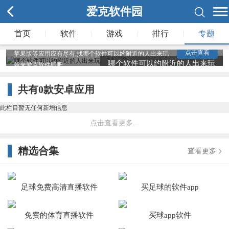
爱克软件园
爱克软件园为您整理了多款哪个软件可以约附近的人出来
|
|
|
|
首页
软件
游戏
排行
专题
玩，在爱克您能下载多款正规的、无毒软件,在这里安卓版
点击查看
苹果版等应用应有尽有,找哪个软件可以约附近的人出来玩
哪个软件可以约附近的人出来玩
就来爱克软件园吧。
共有
0
款安卓应用
此栏目暂无任何新增信息
点击查看更多...
精选合集
查看更多
足球免费高清直播软件
买足球的软件app
免费的体育直播软件
买球app软件