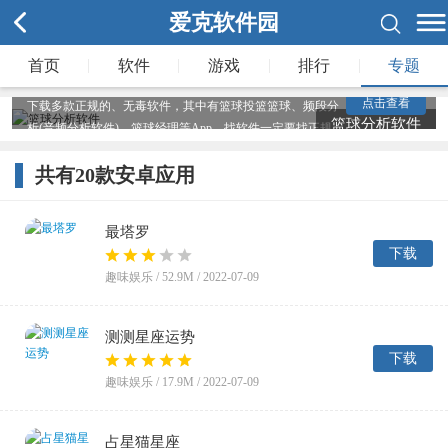
爱克软件园
|
|
|
|
首页
软件
游戏
排行
专题
爱克软件园为您整理了多款篮球分析软件软件，在爱克您能
点击查看
下载多款正规的、无毒软件，其中有篮球投篮篮球、频段分
篮球分析软件
析(音频分析软件)、篮球经理等App，找软件一定要找正规
平台，爱克每一款软件都进行查杀，确保软件安全，想要找
篮球分析软件应用，赶紧来爱克软件园看看吧。
共有
20
款安卓应用
最塔罗
下载
趣味娱乐 /
52.9M
/ 2022-07-09
测测星座运势
下载
趣味娱乐 /
17.9M
/ 2022-07-09
占星猫星座