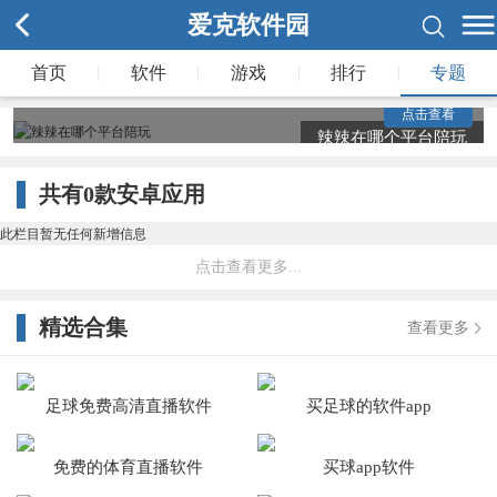
得格外的无聊，并且有时候在遇到瓶颈的时候，屡战屡败，
爱克软件园
非常影响整个人的游玩体验，因此，本专题页面提供非常多
的陪玩平台，安卓苹果版一应俱全，找经典陪玩软件就来爱
|
|
|
|
首页
软件
游戏
排行
专题
克软件频道下载!
点击查看
辣辣在哪个平台陪玩
共有
0
款安卓应用
此栏目暂无任何新增信息
点击查看更多...
精选合集
查看更多
足球免费高清直播软件
买足球的软件app
免费的体育直播软件
买球app软件