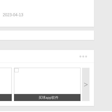
023-04-13
>
买球app软件