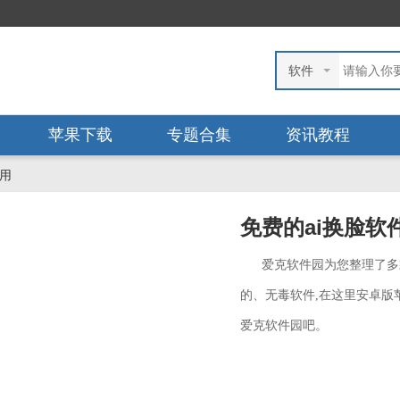
软件
苹果下载
专题合集
资讯教程
好用
免费的ai换脸软
爱克软件园为您整理了多
的、无毒软件,在这里安卓版
爱克软件园吧。