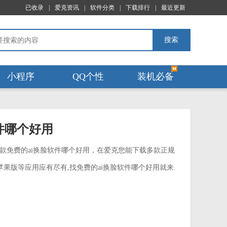
已收录
|
爱克资讯
|
软件分类
|
下载排行
|
最近更新
搜索
小程序
QQ个性
装机必备
件哪个好用
款免费的ai换脸软件哪个好用，在爱克您能下载多款正规
苹果版等应用应有尽有,找免费的ai换脸软件哪个好用就来