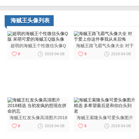
最新 岂能尽如人意但求无
20
后悔
愧于心
海贼王头像列表
超萌的海贼王个性微信头像Q
海贼王路飞霸气头像大全 对于
版 呆萌可爱的海贼王Q版头像
爱上你这件事我从未后悔
8
2019-04-08
9
2019-04-08
海贼王红发头像高清图片2018
海贼王索隆头像可爱头像图片
精选 当初发疯的想现在拼命的
精选 多希望最后是和你白头到
8
2019-04-08
8
2019-04-08
忘
老