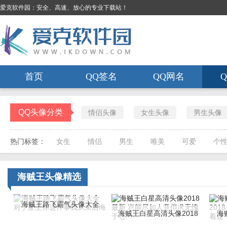
爱克软件园：安全、高速、放心的专业下载站！
首页
QQ签名
QQ网名
QQ头像分类
情侣头像
女生头像
男生头像
热门标签：
女生
情侣
男生
唯美
可爱
个
海贼王头像
精选
海贼王路飞霸气头像大全
海贼王白星高清头像2018
海
对于爱上你这件事我从未